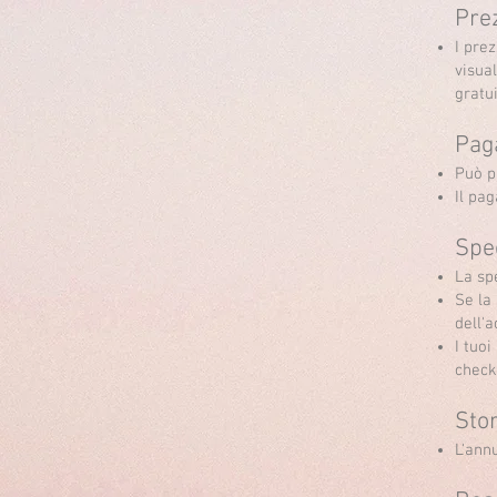
Pre
I pre
visual
gratui
Pag
Può p
Il pa
Spe
La sp
Se la
dell'a
I tuoi
check
Sto
L'annu