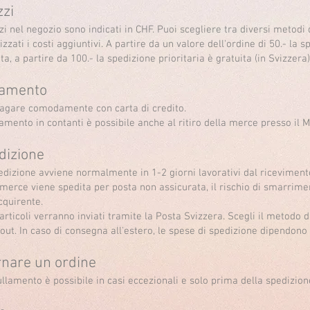
zzi
zzi nel negozio sono indicati in CHF. Puoi scegliere tra diversi metodi
izzati i costi aggiuntivi. A partire da un valore dell'ordine di 50.- la
ta, a partire da 100.- la spedizione prioritaria è gratuita (in Svizzera)
amento
agare comodamente con carta di credito.
gamento in contanti è possibile anche al ritiro della merce presso il
dizione
edizione avviene normalmente in 1-2 giorni lavorativi dal ricevimen
 merce viene spedita per posta non assicurata, il rischio di smarrime
cquirente.
 articoli verranno inviati tramite la Posta Svizzera. Scegli il metodo 
out. In caso di consegna all'estero, le spese di spedizione dipendono 
rnare un ordine
llamento è possibile in casi eccezionali e solo prima della spedizione 