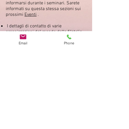
informarsi durante i seminari. Sarete
informati su questa stessa sezioni sui
prossimi
Eventi
.
I dettagli di contatto di varie
organizzazioni del mondo della filatelia
sono disponibili nella sezione
Links
.
Email
Phone
Impronta
Privacy Policy
AGB
Bewertung
auf google!