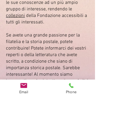
le sue conoscenze ad un più ampio
gruppo di interesse, rendendo le
collezioni
della Fondazione accessibili a
tutti gli interessati.
Se avete una grande passione per la
filatelia e la storia postale, potete
contribuire! Potete informarci dei vostri
reperti o della letteratura che avete
scritto, a condizione che siano di
importanza storica postale. Sarebbe
interessante! Al momento siamo
impegnati con la ristrutturazione ed altri
progetti, affinchè vengano create delle
Email
Phone
buone condizioni per lo sviluppo del
nostro
Museo
.
Rapporti di attività