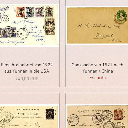
Vista rapida
Vista rapida
Einschreibebrief von 1922
Ganzsache von 1921 nach
aus Yunnan in die USA
Yunnan / China
Esaurito
Prezzo
240,00 CHF