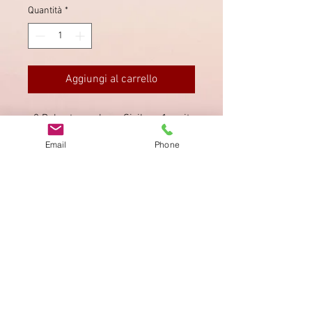
Quantità
*
Aggiungi al carrello
2 Bahnstempel von Sisikon, 1x mit
Datum 27.8.1928.
Email
Phone
Impronta
Privacy Policy
AGB
Bewertung
auf google!
© 2025 kimmelstiftung.ch