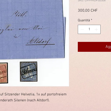
SKU: CH-PHILA-00306
Prezzo
300,00 CHF
Quantità
*
Agg
uf Sitzender Helvetia, 1x auf portofreiem
derath Silenen (nach Altdorf).