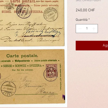
SKU: CH-HIST-00091
Prezzo
240,00 CHF
Quantità
*
Agg