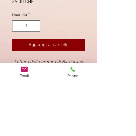
Prezzo
39,00 CHF
Quantità
*
Aggiungi al carrello
Lettera della pretura di Barbarano
inviata a Vicenza. Data
8 agosto
Email
Phone
1843
(Ex Provera).
Impronta
Privacy Policy
AGB
Bewertung
auf google!
© 2025 kimmelstiftung.ch