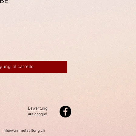
 BE
iungi al carrello
Bewertung
auf google!
h
info@kimmelstiftung.ch