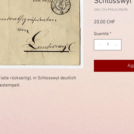
Schlosswyl
SKU: CH-PHILA-00698
Prezzo
20,00 CHF
Quantità
*
Agg
(alle rückseitig), in Schlosswyl deutlich
estempelt.
immelstiftung.c