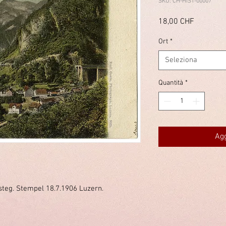
SKU: CH-HIST-00007
Prezzo
18,00 CHF
Ort
*
Seleziona
Quantità
*
Agg
teg. Stempel 18.7.1906 Luzern.