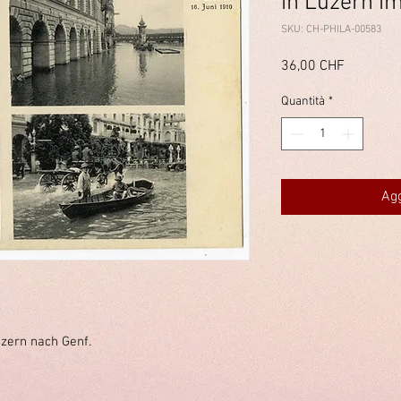
in Luzern i
SKU: CH-PHILA-00583
Prezzo
36,00 CHF
Quantità
*
Agg
zern nach Genf.