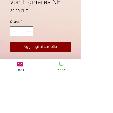
von Lignières NE
Prezzo
30,00 CHF
Quantità
*
Aggiungi al carrello
Zwei Ansichtskarten von Lignières
resp. vom Chasseral, zusammen für
Email
Phone
CHF 30.-
Impronta
Privacy Policy
AGB
Bewertung
auf google!