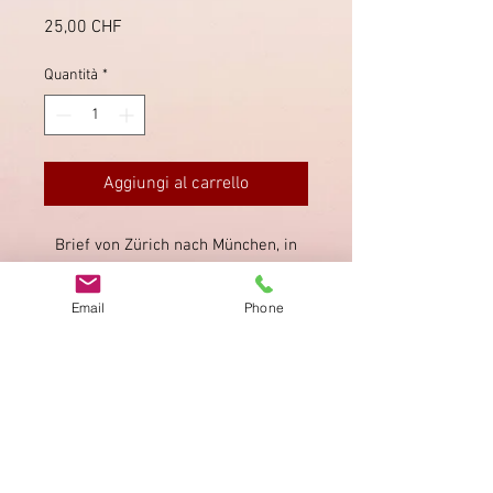
Prezzo
25,00 CHF
Quantità
*
Aggiungi al carrello
Brief von Zürich nach München, in
Zürich am 27.12.1938 entwertet, mit
dem Pro Juventute Satz von 1938.
Email
Phone
Bedarfsmängel.
Impronta
Privacy Policy
AGB
Bewertung
auf google!