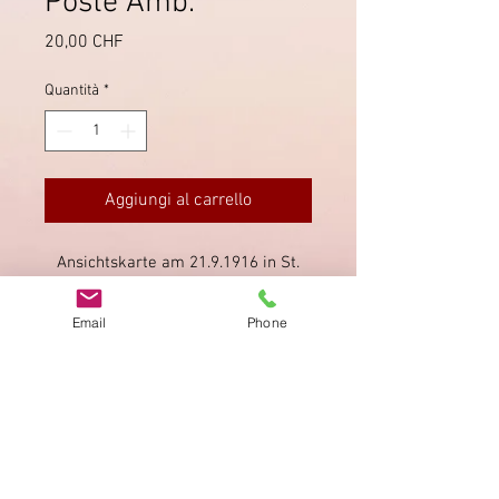
Poste Amb.
Prezzo
20,00 CHF
Quantità
*
Aggiungi al carrello
Ansichtskarte am 21.9.1916 in St.
Sulpice geschrieben, entwertet mit
dem Bahnpoststempel auf der Linie
Email
Phone
Travers - Buttes.
Impronta
Privacy Policy
AGB
Bewertung
auf google!