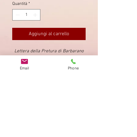
Quantità
*
Aggiungi al carrello
Lettera della Pretura di Barbarano
inviata a Vicenza.
Data 10 agosto
1839
(Ex Provera).
Email
Phone
Impronta
Privacy Policy
AGB
Bewertung
auf google!
© 2025 kimmelstiftung.ch