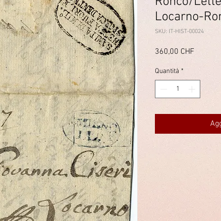
Ronco/Lette
Locarno-Ro
SKU: IT-HIST-00024
Prezzo
360,00 CHF
Quantità
*
Agg