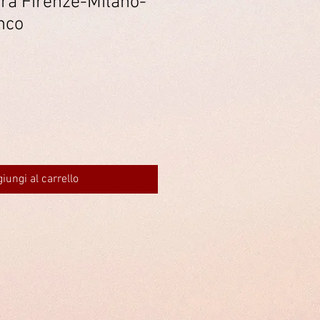
ra Firenze-Milano-
nco
iungi al carrello