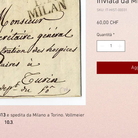
inviata da M
SKU: IT-HIST-00031
Prezzo
60,00 CHF
Quantità
*
Agg
813
e spedita da Milano a Torino. Vollmeier
10.3
.