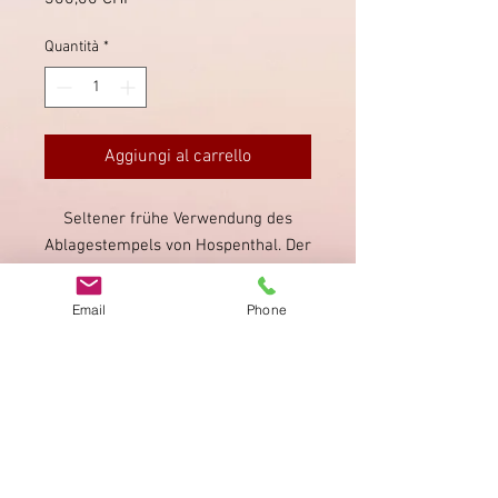
Quantità
*
Aggiungi al carrello
Seltener frühe Verwendung des
Ablagestempels von Hospenthal. Der
Brief wurde am 5. Mai
1805 (5.5.1805) nach Magadino
Email
Phone
geschrieben. Mit Briefinhalt.
Impronta
Privacy Policy
AGB
Bewertung
auf google!