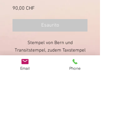
Prezzo
90,00 CHF
Esaurito
Stempel von Bern und
Transitstempel, zudem Taxstempel
sowie verschiedene Taxvermerke.
Mit Briefinhalt.
Email
Phone
Impronta
Privacy Policy
AGB
Bewertung
auf google!
© 2025 kimmelstiftung.ch