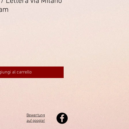
 Lettera via Milano
dam
iungi al carrello
Bewertung
auf google!