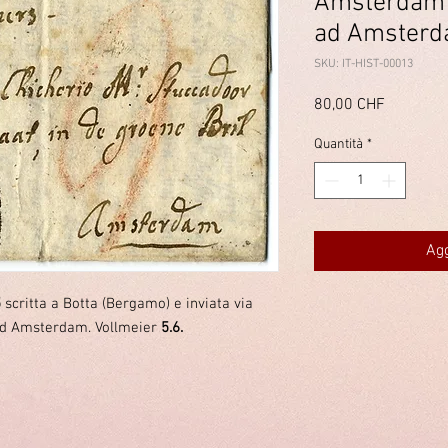
Amsterdam /
ad Amster
SKU: IT-HIST-00013
Prezzo
80,00 CHF
Quantità
*
Agg
5
scritta a Botta (Bergamo) e inviata via
ad Amsterdam. Vollmeier
5.6.