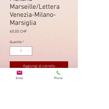
Marseille/Lettera
Venezia-Milano-
Marsiglia
Prezzo
60,00 CHF
Quantità
*
Aggiungi al carrello
Email
Phone
Lettera scritta a Venezia l'
11 marzo
1775
. Bollo
MILAN F
, Vollmeier
5.6 T.
Impronta
Privacy Policy
AGB