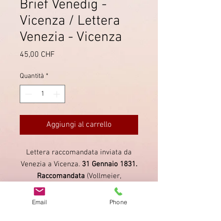
Brief Venedig -
Vicenza / Lettera
Venezia - Vicenza
Prezzo
45,00 CHF
Quantità
*
Aggiungi al carrello
Lettera raccomandata inviata da
Venezia a Vicenza.
31 Gennaio 1831.
Raccomandata
(Vollmeier,
Lombardo - Veneto,
Bollo 77 ultimo
utilizzo
).
Email
Phone
Venezia
(Vollmeier, Lombardo -