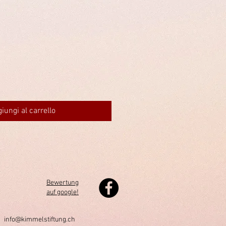
n
iungi al carrello
Bewertung
auf google!
h
info@kimmelstiftung.ch