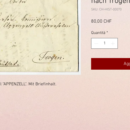
nach Troge
SKU: CH-HIST-00070
Prezzo
80,00 CHF
Quantità
*
Agg
"APPENZELL". Mit Briefinhalt.
immelstiftung.c