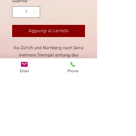
Quantità
*
Aggiungi al carrello
Via Zürich und Nürnberg nach Gera;
mehrere Stempel entlang des
Postwegs, zusätzlich Tarifvermerke.
"Muster ohne Wert".
Email
Phone
Impronta
Privacy Policy
AGB
Bewertung
auf google!
© 2025 kimmelstiftung.ch