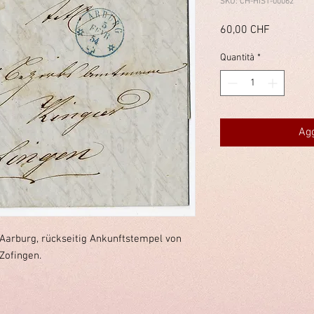
SKU: CH-HIST-00062
Prezzo
60,00 CHF
Quantità
*
Agg
Aarburg, rückseitig Ankunftstempel von
Zofingen.