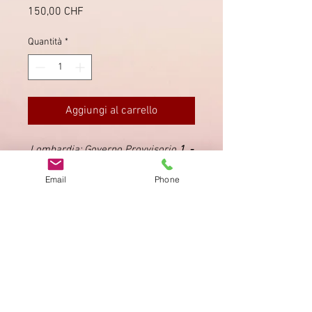
Prezzo
150,00 CHF
Quantità
*
Aggiungi al carrello
Lombardia: Governo Provvisorio
1. -
31.7.1859
Email
Phone
(Sassone 8 P. = 1100.-)
Impronta
Privacy Policy
AGB
Bewertung
auf google!