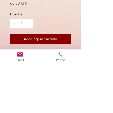
Prezzo
60,00 CHF
Quantità
*
Aggiungi al carrello
Stempel von Locarno mit 2 "c"
geschrieben. Mit kleinem Briefinhalt.
Email
Phone
Impronta
Privacy Policy
AGB
Bewertung
auf google!
© 2025 kimmelstiftung.ch