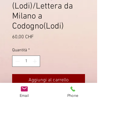
(Lodi)/Lettera da
Milano a
Codogno(Lodi)
Prezzo
60,00 CHF
Quantità
*
Aggiungi al carrello
Email
Phone
Lettera scritta il
18 aprile 1778
a
Milano. Vollmeier
2.1 P
(in
rosso
).
Impronta
Privacy Policy
AGB
Bewertung