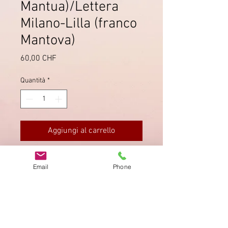
Mantua)/Lettera
Milano-Lilla (franco
Mantova)
Prezzo
60,00 CHF
Quantità
*
Aggiungi al carrello
Lettera scritta a Milano il
27
Email
Phone
febbraio 1675
e arrivata a Lilla il 16
marzo 1675. (
Franco Mantova
)
Impronta
Privacy Policy
AGB