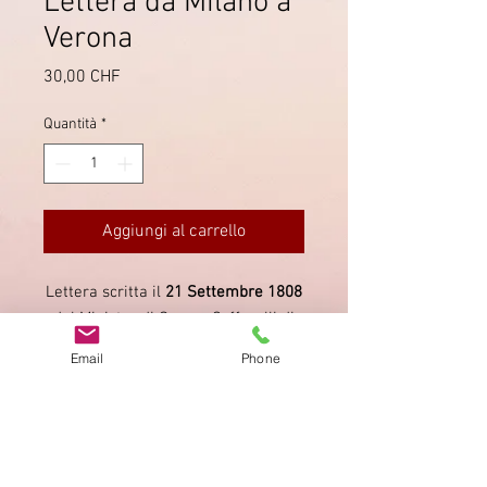
Lettera da Milano a
Verona
Prezzo
30,00 CHF
Quantità
*
Aggiungi al carrello
Lettera scritta il
21 Settembre 1808
dal Ministro di Guerra Caffarelli di
Milano e spedita al Presidente della
Email
Phone
Corte di Giustizia Civile e Criminale
di Verona. Vollmeier
20.1
.
Impronta
Privacy Policy
AGB