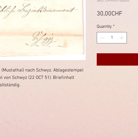
SKU: CH-HIST-00020
Price
30,00CHF
Quantity
*
n (Muotathal) nach Schwyz. Ablagestempel
 von Schwyz (22 OCT 51). Briefinhalt
ollständig.
immelstiftung.c