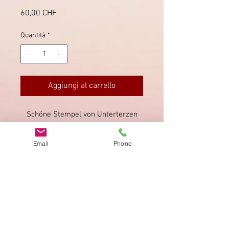
Prezzo
60,00 CHF
Quantità
*
Aggiungi al carrello
Schöne Stempel von Unterterzen
und Mühlehorn, sehr schöner
Vollstempel als Entwertung der
Email
Phone
Wertziffer.
Impronta
Privacy Policy
AGB
Bewertung
auf google!