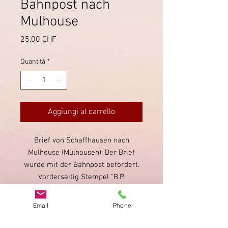
Bahnpost nach
Mulhouse
Prezzo
25,00 CHF
Quantità
*
Aggiungi al carrello
Brief von Schaffhausen nach
Mulhouse (Mülhausen). Der Brief
wurde mit der Bahnpost befördert.
Vorderseitig Stempel "B.P.
Schaffhausen - Winterthur",
Balkenstempel "Schaffhausen"
Email
Phone
sowie ein PD, rückseitig mehrere,
teilweise schlecht erkenntliche