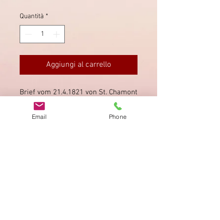
Quantità
*
Aggiungi al carrello
Brief vom 21.4.1821 von St. Chamont
nach Gersau. Mehrere
Taxaturvermerke.
Email
Phone
Impronta
Privacy Policy
AGB
Bewertung
auf google!
© 2025 kimmelstiftung.ch