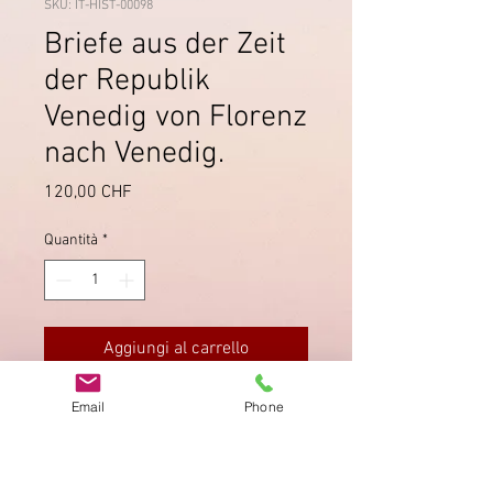
SKU: IT-HIST-00098
Briefe aus der Zeit
der Republik
Venedig von Florenz
nach Venedig.
Prezzo
120,00 CHF
Quantità
*
Aggiungi al carrello
Email
Phone
Lettere del periodo della Repubblica
di Venezia inviate da Firenze a
Venezia. Datate 1458 - 1459