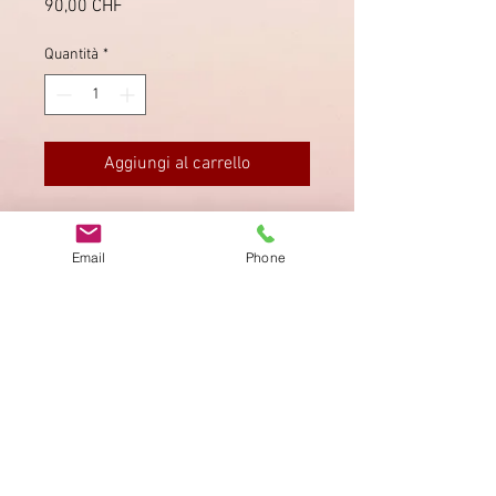
Prezzo
90,00 CHF
Quantità
*
Aggiungi al carrello
N.2 Dispaccio Telegrafico Bologna
del
1869.
Email
Phone
Impronta
Privacy Policy
AGB
Bewertung
auf google!
© 2025 kimmelstiftung.ch