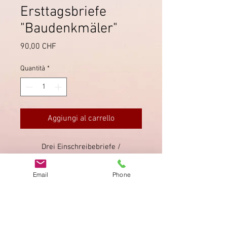
Ersttagsbriefe
"Baudenkmäler"
Prezzo
90,00 CHF
Quantità
*
Aggiungi al carrello
Drei Einschreibebriefe /
Expressbrief der "Baudenkmäler"
von 1963. Ersttagsverwendungen
Email
Phone
mit Stempel von Bern vom
4.10.1963 (= FDC).