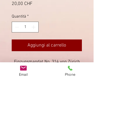
Prezzo
20,00 CHF
Quantità
*
Aggiungi al carrello
Einzugsmandat No. 314 von Zürich
Aussersihl nach Glarus (rückseitig).
Email
Phone
Das Mandat wurde gelocht.
Impronta
Privacy Policy
AGB
Bewertung
auf google!