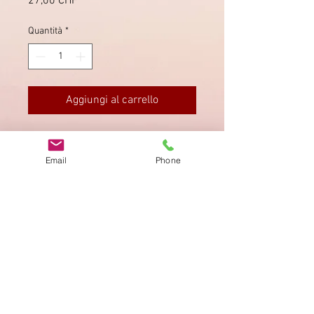
Prezzo
27,00 CHF
Quantità
*
Aggiungi al carrello
Chargé Einzugsmandat No. 3235 von
Madretsch (Biel).
Email
Phone
Impronta
Privacy Policy
AGB
Bewertung
auf google!
© 2025 kimmelstiftung.ch