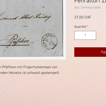
Fehraltorf 
SKU: CH-PHILA-00555
Prezzo
27,00 CHF
Quantità
*
Agg
ch Pfäffikon mit Fingerhutstempel von
zenden Helvetia ist schwach gestempelt.