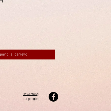
ZH
iungi al carrello
Bewertung
auf google!