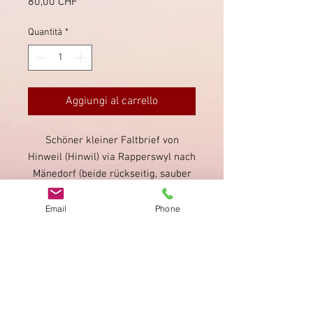
Prezzo
80,00 CHF
Quantità
*
Aggiungi al carrello
Schöner kleiner Faltbrief von
Hinweil (Hinwil) via Rapperswyl nach
Mänedorf (beide rückseitig, sauber
gestempelt). Schöner
Fingerhutstempel von Hinweil auf
Email
Phone
der Sitzenden Helvetia.
Impronta
Privacy Policy
AGB
Bewertung
auf google!