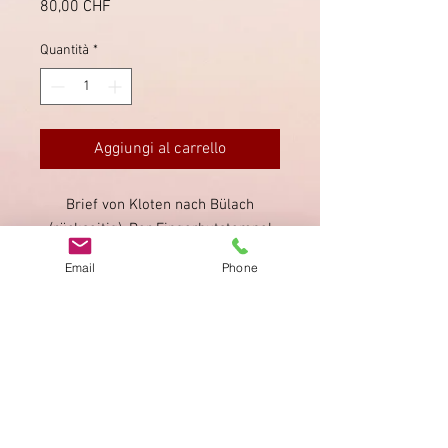
Prezzo
80,00 CHF
Quantità
*
Aggiungi al carrello
Brief von Kloten nach Bülach
(rückseitig). Der Fingerhutstempel
von Kloten ist insbesondere auf der
Email
Phone
Sitzenden Helvetia schwach lesbar.
Impronta
Privacy Policy
AGB
Bewertung
auf google!