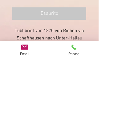
Esaurito
Tüblibrief von 1870 von Riehen via
Schaffhausen nach Unter-Hallau
(beide rückseitig).
Email
Phone
Impronta
Privacy Policy
AGB
Bewertung
auf google!
© 2025 kimmelstiftung.ch
info@kimmelstiftung.ch