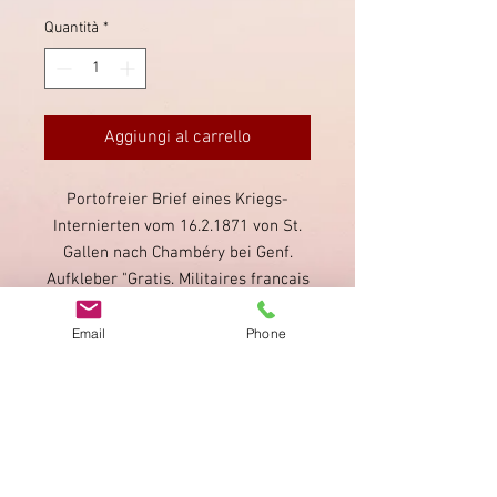
Quantità
*
Aggiungi al carrello
Portofreier Brief eines Kriegs-
Internierten vom 16.2.1871 von St.
Gallen nach Chambéry bei Genf.
Aufkleber "Gratis. Militaires francais
internés en Suisse.".
Frühe und seltene Verwendung
Email
Phone
innerhalb der Schweiz!
Impronta
Privacy Policy
AGB
Bewertung
auf google!