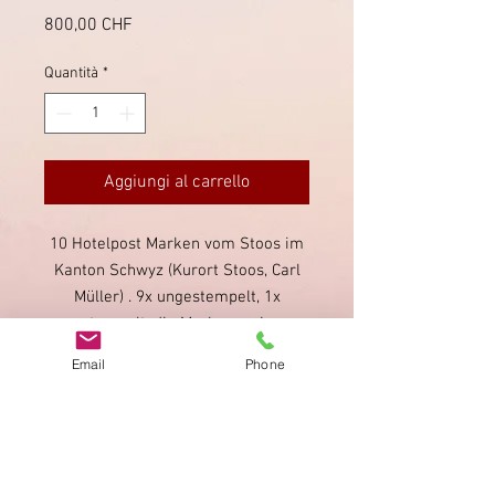
Prezzo
800,00 CHF
Quantità
*
Aggiungi al carrello
10 Hotelpost Marken vom Stoos im
Kanton Schwyz (Kurort Stoos, Carl
Müller) . 9x ungestempelt, 1x
gestempelt; die Marken weisen
mehrheitlich Falzspuren auf.
Email
Phone
Seltene Sammlung in gutem
Zustand.
Impronta
Privacy Policy
AGB