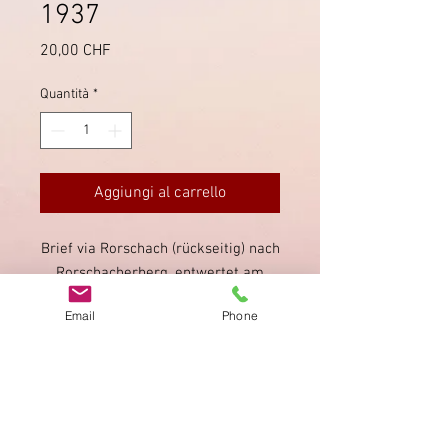
1937
Prezzo
20,00 CHF
Quantità
*
Aggiungi al carrello
Brief via Rorschach (rückseitig) nach
Rorschacherberg, entwertet am
5.12.1937 mit dem "Tag der
Email
Phone
Briefmarke" Stempel.
Bedarfsmängel.
Impronta
Privacy Policy
AGB
Bewertung