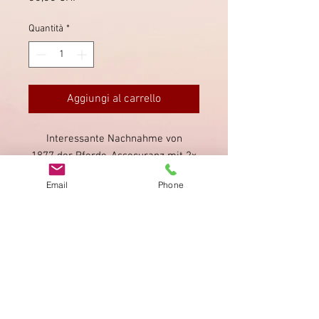
Quantità
*
Aggiungi al carrello
Interessante Nachnahme von
1877 der Pferde-Assecuranz mit 2x
30 Rappen Sitzende Helvetia, in
Email
Phone
Aussersihl entwertet.
Impronta
Privacy Policy
AGB
Bewertung
auf google!