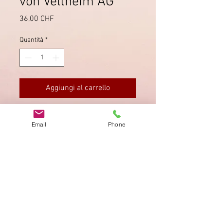
von Veltheim AG
Prezzo
36,00 CHF
Quantità
*
Aggiungi al carrello
Von Veltheim nach Lausanne; sauber
Email
Phone
gestempelt.
Impronta
Privacy Policy
AGB
Bewertung
auf google!