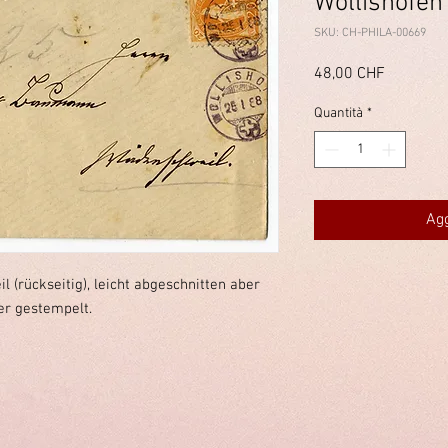
Wollishofen
SKU: CH-PHILA-00669
Prezzo
48,00 CHF
Quantità
*
Agg
 (rückseitig), leicht abgeschnitten aber
er gestempelt.