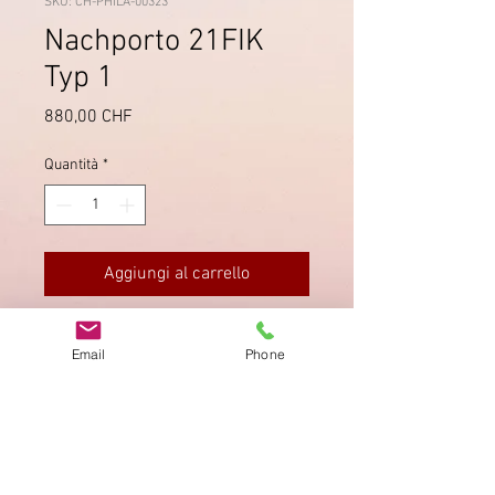
SKU: CH-PHILA-00323
Nachporto 21FIK
Typ 1
Prezzo
880,00 CHF
Quantità
*
Aggiungi al carrello
Sehr seltene Typ 1 in
Email
Phone
gutem Zustand. Inklusive Attest P.
Guinand.
Impronta
Privacy Policy
AGB